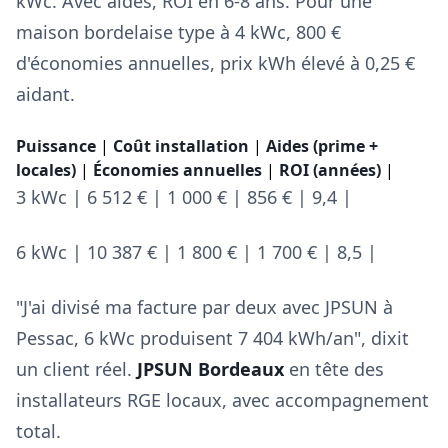
kWc. Avec aides, ROI en 6-8 ans. Pour une
maison bordelaise type à 4 kWc, 800 €
d'économies annuelles, prix kWh élevé à 0,25 €
aidant.
Puissance
|
Coût installation
|
Aides (prime +
locales)
|
Économies annuelles
|
ROI (années)
|
3 kWc | 6 512 € | 1 000 € | 856 € | 9,4 |
6 kWc | 10 387 € | 1 800 € | 1 700 € | 8,5 |
"J'ai divisé ma facture par deux avec JPSUN à
Pessac, 6 kWc produisent 7 404 kWh/an", dixit
un client réel.
JPSUN Bordeaux
en tête des
installateurs RGE locaux, avec accompagnement
total.