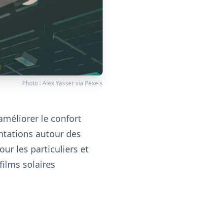
Photo :
Alex Yasser
via
Pexels
améliorer le confort
ntations autour des
ur les particuliers et
films solaires